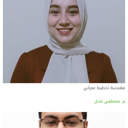
مهندسة تخطيط عمراني
م. مصطفي عادل