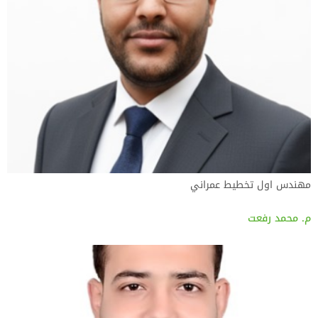
مهندس اول تخطيط عمراني
م. محمد رفعت