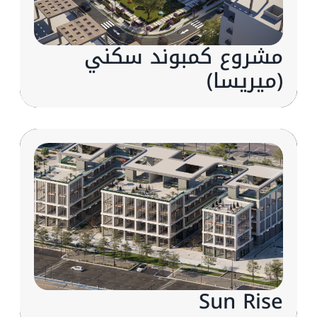
مشروع كمبوند سكني
(ميريسا)
Sun Rise