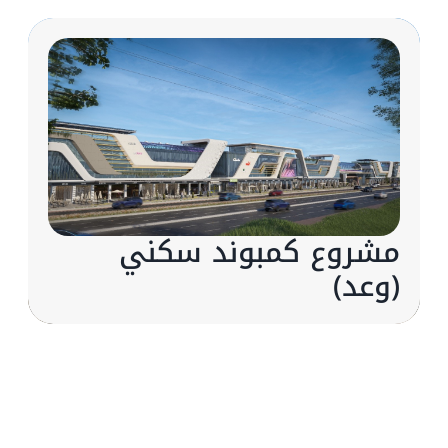
مشروع كمبوند سكني
(وعد)